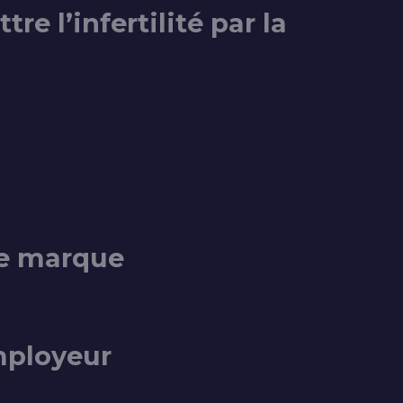
re l’infertilité par la
de marque
mployeur