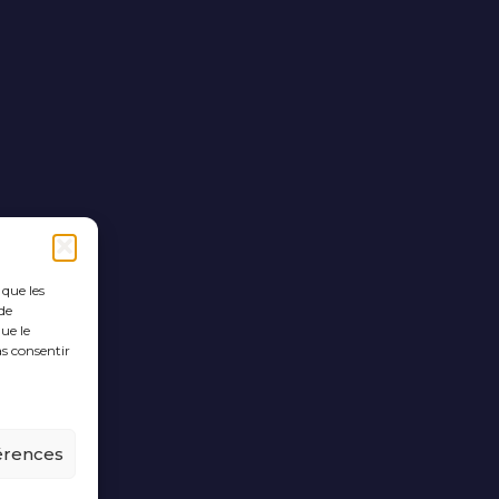
 que les
de
ue le
as consentir
férences