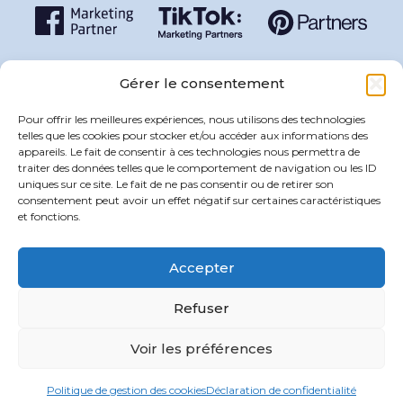
Mentions légales
Gérer le consentement
Politique de confidentialité
Politique de gestion des cookies
Pour offrir les meilleures expériences, nous utilisons des technologies
CGU
telles que les cookies pour stocker et/ou accéder aux informations des
appareils. Le fait de consentir à ces technologies nous permettra de
traiter des données telles que le comportement de navigation ou les ID
uniques sur ce site. Le fait de ne pas consentir ou de retirer son
consentement peut avoir un effet négatif sur certaines caractéristiques
CONTACT
et fonctions.
Un projet ? Un challenge ? Écrivez-nous.
Accepter
Contactez-nous
Refuser
Voir les préférences
Politique de gestion des cookies
Déclaration de confidentialité