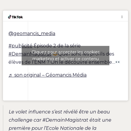
@geomancis_media
#publicité
Épisode 2 de la série
Cliquez pour accepter les cookies
#DemainMagistrat
Quel sont les profils des
marketing et activer ce contenu
élèves de l’ENM ? On le découvre ensemble…
♬ son original – Géomancis Média
Le volet influence s’est révélé être un beau
challenge car #DemainMagistrat était une
première pour l’Ecole Nationale de la